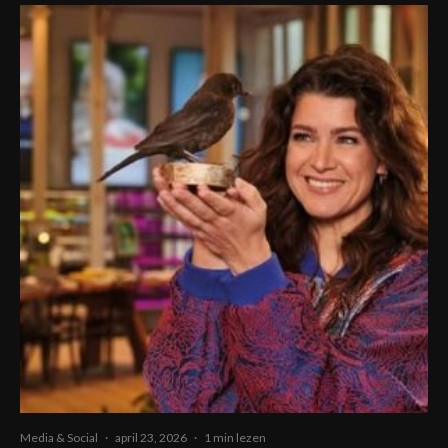
Media & Social
·
april 23, 2026
·
1 min lezen