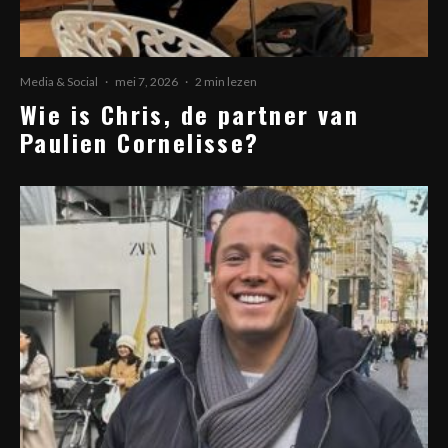
Media & Social
·
mei 7, 2026
·
2 min lezen
Wie is Chris, de partner van
Paulien Cornelisse?