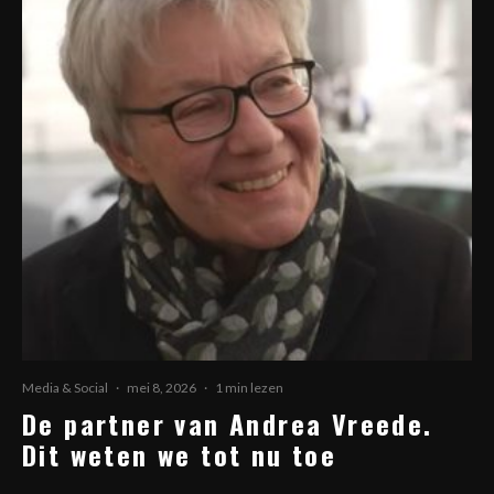
Media & Social
·
mei 8, 2026
·
1 min lezen
De partner van Andrea Vreede.
Dit weten we tot nu toe