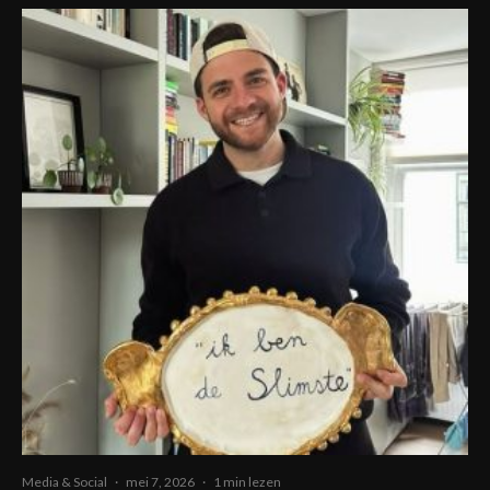
Media & Social
·
mei 7, 2026
·
1 min lezen