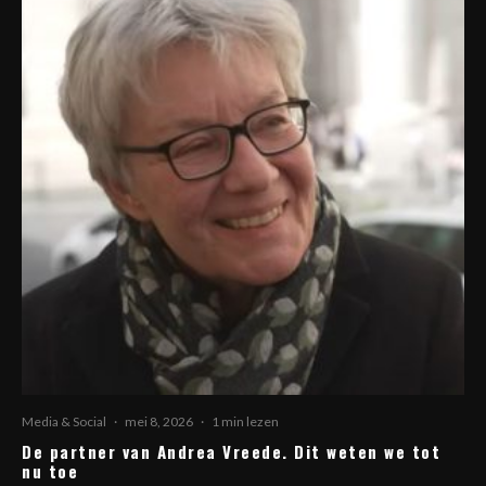
Media & Social
·
mei 8, 2026
·
1 min lezen
De partner van Andrea Vreede. Dit weten we tot
nu toe