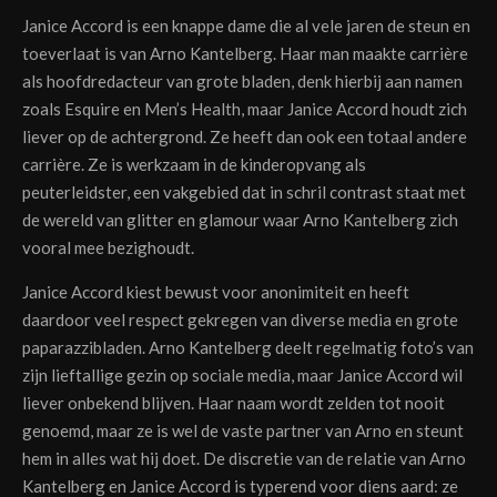
Janice Accord is een knappe dame die al vele jaren de steun en
toeverlaat is van Arno Kantelberg. Haar man maakte carrière
als hoofdredacteur van grote bladen, denk hierbij aan namen
zoals Esquire en Men’s Health, maar Janice Accord houdt zich
liever op de achtergrond. Ze heeft dan ook een totaal andere
carrière. Ze is werkzaam in de kinderopvang als
peuterleidster, een vakgebied dat in schril contrast staat met
de wereld van glitter en glamour waar Arno Kantelberg zich
vooral mee bezighoudt.
Janice Accord kiest bewust voor anonimiteit en heeft
daardoor veel respect gekregen van diverse media en grote
paparazzibladen. Arno Kantelberg deelt regelmatig foto’s van
zijn lieftallige gezin op sociale media, maar Janice Accord wil
liever onbekend blijven. Haar naam wordt zelden tot nooit
genoemd, maar ze is wel de vaste partner van Arno en steunt
hem in alles wat hij doet. De discretie van de relatie van Arno
Kantelberg en Janice Accord is typerend voor diens aard: ze