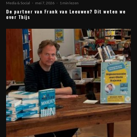
Media & Social
·
mei 7, 2026
·
1 min lezen
De partner van Frank van Leeuwen? Dit weten we
over Thijs